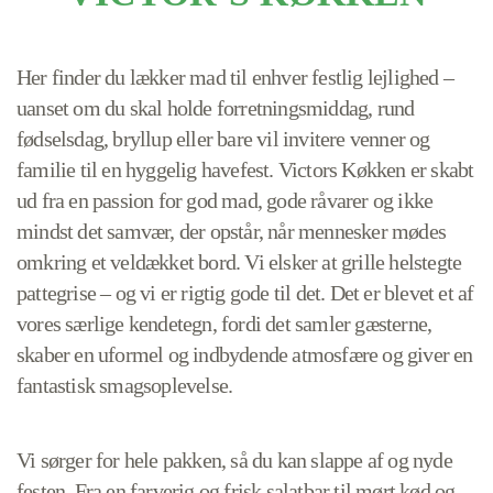
Her finder du lækker mad til enhver festlig lejlighed –
uanset om du skal holde forretningsmiddag, rund
fødselsdag, bryllup eller bare vil invitere venner og
familie til en hyggelig havefest. Victors Køkken er skabt
ud fra en passion for god mad, gode råvarer og ikke
mindst det samvær, der opstår, når mennesker mødes
omkring et veldækket bord. Vi elsker at grille helstegte
pattegrise – og vi er rigtig gode til det. Det er blevet et af
vores særlige kendetegn, fordi det samler gæsterne,
skaber en uformel og indbydende atmosfære og giver en
fantastisk smagsoplevelse.
Vi sørger for hele pakken, så du kan slappe af og nyde
festen. Fra en farverig og frisk salatbar til mørt kød og